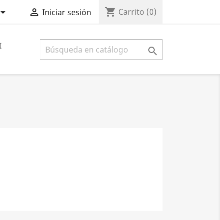
shopping_cart


Carrito
(0)
Iniciar sesión
I
