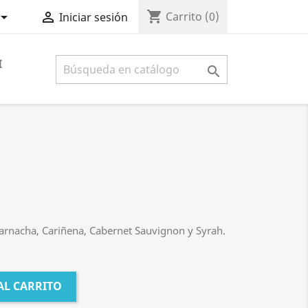
shopping_cart


Carrito
(0)
Iniciar sesión
I

Garnacha, Cariñena, Cabernet Sauvignon y Syrah.
AL CARRITO