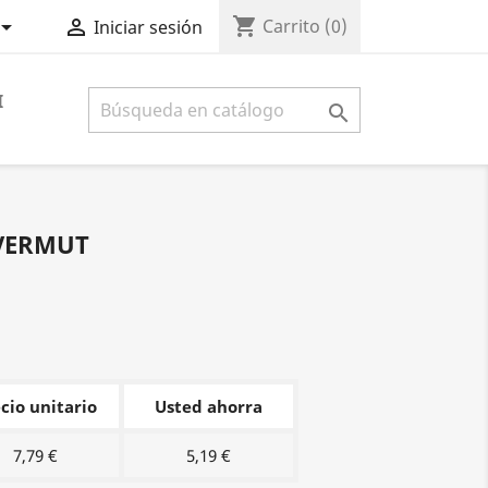
shopping_cart


Carrito
(0)
Iniciar sesión
I

 VERMUT
cio unitario
Usted ahorra
7,79 €
5,19 €