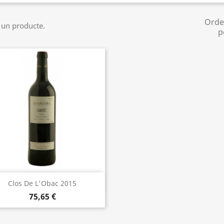
Orde
 un producte.
p
Vista ràpida

Clos De L'Obac 2015
75,65 €