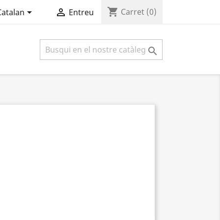
shopping_cart


Carret
(0)
Catalan
Entreu
