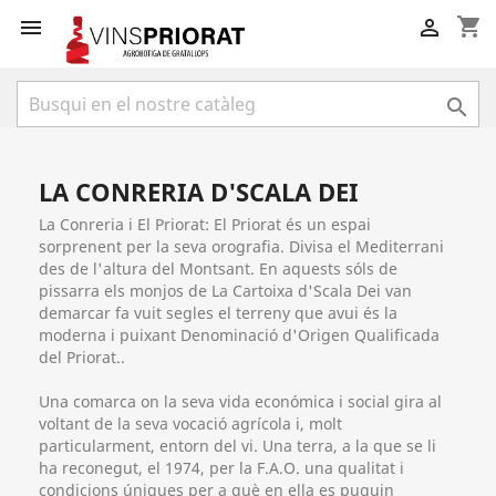
shopping_cart



LA CONRERIA D'SCALA DEI
La Conreria i El Priorat: El Priorat és un espai
sorprenent per la seva orografia. Divisa el Mediterrani
des de l'altura del Montsant. En aquests sóls de
pissarra els monjos de La Cartoixa d'Scala Dei van
demarcar fa vuit segles el terreny que avui és la
moderna i puixant
Denominació d'Origen Qualificada
del Priorat
..
Una comarca on la seva vida económica i social gira al
voltant de la seva vocació agrícola i, molt
particularment, entorn del vi. Una terra, a la que se li
ha reconegut, el 1974, per la F.A.O. una qualitat i
condicions úniques per a què en ella es puguin