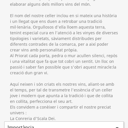
elaborar alguns dels millors vins del món.
El nom del nostre celler inclou en si mateix una història
i un llegat que ens duen a retrobar una tradició
mil·lenària. Orgullosos d'ella lloem aquesta terra,
tenint especial cura en l'atenció a les vinyes de diverses
tipologies i varietats, sàviament distribudes per
diferents contrades de la comarca, per a així poder
crear vins amb
personalitat pròpia
.
Al Priorat cada porta, pedra o mur acullen silenci, repòs
i una vitalitat que fa que tot cobri un sentit. Un lloc on
passió i saber fan possible que s'obri aquest miracle:
la
creació dun gran vi
.
Aquí neixen i són criats els nostres vins, aliant-se amb
el temps, per tal de transmetre l'essència d'un celler
jove i modern que apunta a la tradició i que de collita
en collita, perfecciona el seu art.
Els convidem a conèixer i compartir el nostre preciat
univers :
La Conreria d'Scala Dei.
Importància