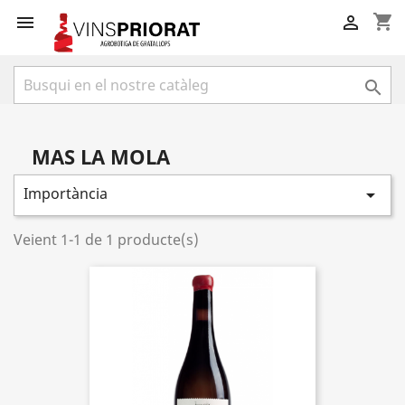
shopping_cart



MAS LA MOLA
Importància

Veient 1-1 de 1 producte(s)